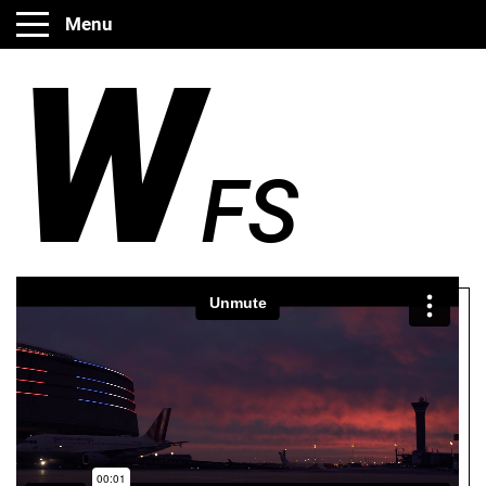
Menu
W
FS